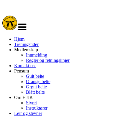
Veksle
navigasjon
Hjem
Treningstider
Medlemskap
Innmelding
Regler og retningslinjer
Kontakt oss
Pensum
Gult belte
Oransje belte
Grønt belte
Blått belte
Om HJJK
Styret
Instruktører
Leir og stevner