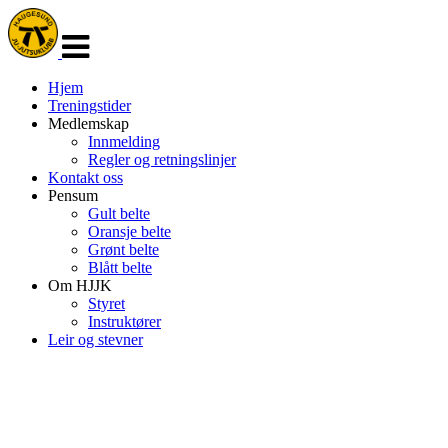
Veksle
navigasjon
Hjem
Treningstider
Medlemskap
Innmelding
Regler og retningslinjer
Kontakt oss
Pensum
Gult belte
Oransje belte
Grønt belte
Blått belte
Om HJJK
Styret
Instruktører
Leir og stevner