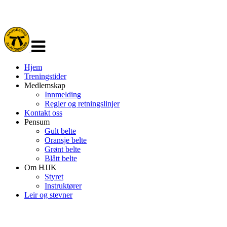
Veksle
navigasjon
Hjem
Treningstider
Medlemskap
Innmelding
Regler og retningslinjer
Kontakt oss
Pensum
Gult belte
Oransje belte
Grønt belte
Blått belte
Om HJJK
Styret
Instruktører
Leir og stevner